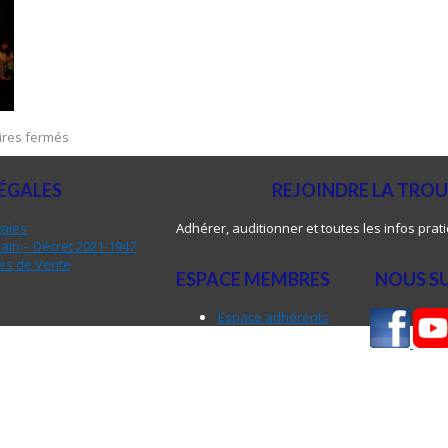
sur
res fermés
13
avril
ÉGALES
REJOINDRE LA TRO
2025
–
Pontoise
gales
Adhérer, auditionner et toutes les infos prat
(95)
ain – Décret 2021-1947
es de Vente
ESPACE MEMBRES
NOUS S
Espace adhérents