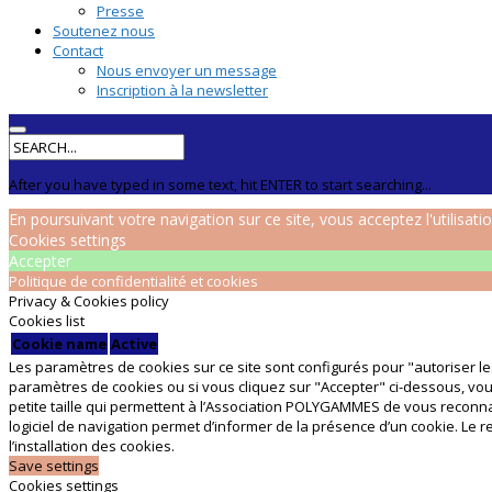
Presse
Soutenez nous
Contact
Nous envoyer un message
Inscription à la newsletter
After you have typed in some text, hit ENTER to start searching...
En poursuivant votre navigation sur ce site, vous acceptez l'utilisati
Cookies settings
Accepter
Politique de confidentialité et cookies
Privacy & Cookies policy
Cookies list
Cookie name
Active
Les paramètres de cookies sur ce site sont configurés pour "autoriser les
paramètres de cookies ou si vous cliquez sur "Accepter" ci-dessous, vous
petite taille qui permettent à l’Association POLYGAMMES de vous reconnaî
logiciel de navigation permet d’informer de la présence d’un cookie. Le re
l’installation des cookies.
Save settings
Cookies settings