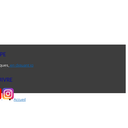
UPE
iques,
en cliquant ici
UIVRE
Accueil