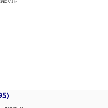
REZ PAS ! »
»
95)
5 – Pontoise (95)