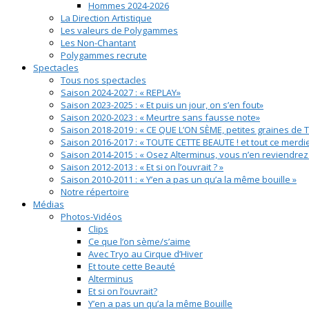
Hommes 2024-2026
La Direction Artistique
Les valeurs de Polygammes
Les Non-Chantant
Polygammes recrute
Spectacles
Tous nos spectacles
Saison 2024-2027 : « REPLAY»
Saison 2023-2025 : « Et puis un jour, on s’en fout»
Saison 2020-2023 : « Meurtre sans fausse note»
Saison 2018-2019 : « CE QUE L’ON SÈME, petites graines de 
Saison 2016-2017 : « TOUTE CETTE BEAUTE ! et tout ce merdi
Saison 2014-2015 : « Osez Alterminus, vous n’en reviendrez 
Saison 2012-2013 : « Et si on l’ouvrait ? »
Saison 2010-2011 : « Y’en a pas un qu’a la même bouille »
Notre répertoire
Médias
Photos-Vidéos
Clips
Ce que l’on sème/s’aime
Avec Tryo au Cirque d’Hiver
Et toute cette Beauté
Alterminus
Et si on l’ouvrait?
Y’en a pas un qu’a la même Bouille