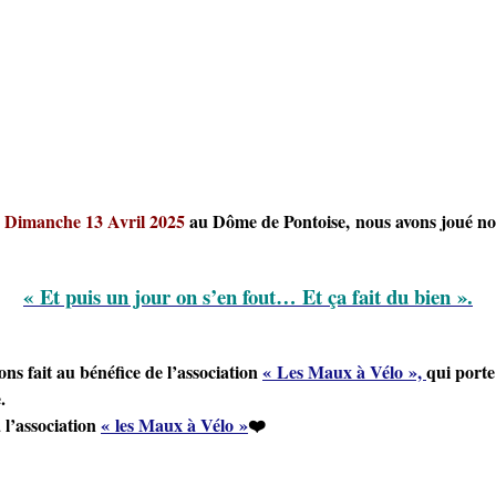
e
Dimanche 13 Avril 2025
au Dôme de Pontoise,
no
us avons joué no
« Et puis un jour on s’en fout… Et ça fait du bien ».
ns fait au bénéfice de l’association
« Les Maux à Vélo »,
qui porte
.
 l’association
« les Maux à Vélo »
❤️