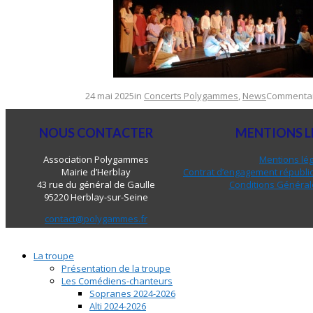
24 mai 2025
in
Concerts Polygammes
,
News
Commentai
NOUS CONTACTER
MENTIONS L
Association Polygammes
Mentions lé
Mairie d’Herblay
Contrat d’engagement républic
43 rue du général de Gaulle
Conditions Général
95220 Herblay-sur-Seine
contact@polygammes.fr
La troupe
Présentation de la troupe
Les Comédiens-chanteurs
Sopranes 2024-2026
Alti 2024-2026