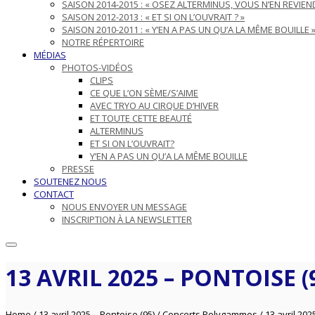
SAISON 2014-2015 : « OSEZ ALTERMINUS, VOUS N’EN REVIEND
SAISON 2012-2013 : « ET SI ON L’OUVRAIT ? »
SAISON 2010-2011 : « Y’EN A PAS UN QU’A LA MÊME BOUILLE 
NOTRE RÉPERTOIRE
MÉDIAS
PHOTOS-VIDÉOS
CLIPS
CE QUE L’ON SÈME/S’AIME
AVEC TRYO AU CIRQUE D’HIVER
ET TOUTE CETTE BEAUTÉ
ALTERMINUS
ET SI ON L’OUVRAIT?
Y’EN A PAS UN QU’A LA MÊME BOUILLE
PRESSE
SOUTENEZ NOUS
CONTACT
NOUS ENVOYER UN MESSAGE
INSCRIPTION À LA NEWSLETTER
13 AVRIL 2025 – PONTOISE (
Home
/
13 avril 2025 – Pontoise (95)
/
Concerts Polygammes
/
13 avril 202