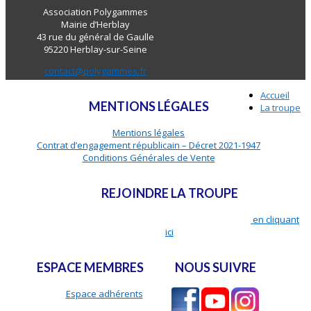
Association Polygammes
Mairie d’Herblay
43 rue du général de Gaulle
95220 Herblay-sur-Seine
contact@polygammes.fr
Accueil
MENTIONS LÉGALES
La troupe
Mentions légales
Contrat d’engagement républicain – Décret 2021-1947
Conditions Générales de Vente
REJOINDRE LA TROUPE
Adhérer, auditionner et toutes les infos pratiques,
en cliquant
ici
ESPACE MEMBRES
NOUS SUIVRE
Espace adhérents