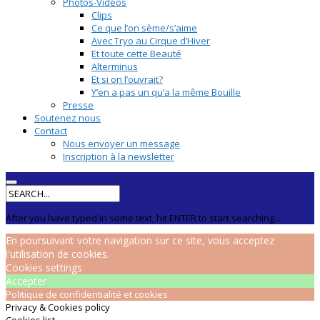
Photos-Vidéos
Clips
Ce que l’on sème/s’aime
Avec Tryo au Cirque d’Hiver
Et toute cette Beauté
Alterminus
Et si on l’ouvrait?
Y’en a pas un qu’a la même Bouille
Presse
Soutenez nous
Contact
Nous envoyer un message
Inscription à la newsletter
After you have typed in some text, hit ENTER to start searching...
En poursuivant votre navigation sur ce site, vous acceptez
l'utilisation de cookies.
Cookies settings
Accepter
Politique de confidentialité et cookies
Privacy & Cookies policy
Cookies list