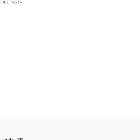
REZ PAS ! »
»
 Herblay (95)