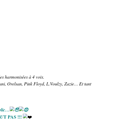
les harmonisées à 4 voix.
ni, Orelsan, Pink Floyd, L.Voulzy, Zazie… Et tant
blic…
T PAS !!!
OU