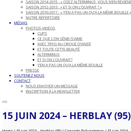
SAISON 2014-2015 : « OSEZ ALTERMINUS, VOUS N’EN REVIEND
SAISON 2012-2013 : « ET SI ON L’OUVRAIT ? »
SAISON 2010-2011 : « Y’EN A PAS UN QU’A LA MÊME BOUILLE 
NOTRE RÉPERTOIRE
MÉDIAS
PHOTOS-VIDÉOS
CLIPS
CE QUE L’ON SÈME/S’AIME
AVEC TRYO AU CIRQUE D’HIVER
ET TOUTE CETTE BEAUTÉ
ALTERMINUS
ET SI ON L’OUVRAIT?
Y’EN A PAS UN QU’A LA MÊME BOUILLE
PRESSE
SOUTENEZ NOUS
CONTACT
NOUS ENVOYER UN MESSAGE
INSCRIPTION À LA NEWSLETTER
15 JUIN 2024 – HERBLAY (95)
Home
/
15 juin 2024 – Herblay (95)
/
Concerts Polygammes
/
15 juin 2024 –