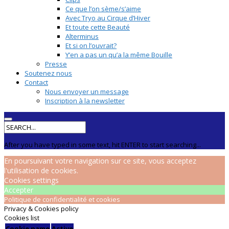
Ce que l’on sème/s’aime
Avec Tryo au Cirque d’Hiver
Et toute cette Beauté
Alterminus
Et si on l’ouvrait?
Y’en a pas un qu’a la même Bouille
Presse
Soutenez nous
Contact
Nous envoyer un message
Inscription à la newsletter
After you have typed in some text, hit ENTER to start searching...
En poursuivant votre navigation sur ce site, vous acceptez
l'utilisation de cookies.
Cookies settings
Accepter
Politique de confidentialité et cookies
Privacy & Cookies policy
Cookies list
Cookie name
Active