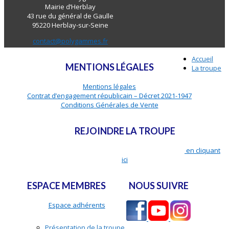
Mairie d’Herblay
43 rue du général de Gaulle
95220 Herblay-sur-Seine
contact@polygammes.fr
Accueil
MENTIONS LÉGALES
La troupe
Mentions légales
Contrat d’engagement républicain – Décret 2021-1947
Conditions Générales de Vente
REJOINDRE LA TROUPE
Adhérer, auditionner et toutes les infos pratiques,
en cliquant
ici
ESPACE MEMBRES
NOUS SUIVRE
Espace adhérents
Présentation de la troupe