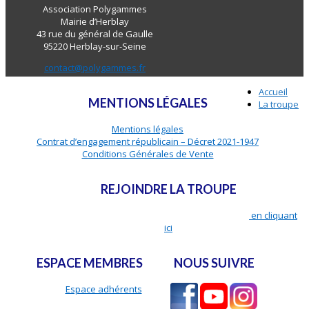
Association Polygammes
Mairie d’Herblay
43 rue du général de Gaulle
95220 Herblay-sur-Seine
contact@polygammes.fr
Accueil
MENTIONS LÉGALES
La troupe
Mentions légales
Contrat d’engagement républicain – Décret 2021-1947
Conditions Générales de Vente
REJOINDRE LA TROUPE
Adhérer, auditionner et toutes les infos pratiques,
en cliquant
ici
ESPACE MEMBRES
NOUS SUIVRE
Espace adhérents