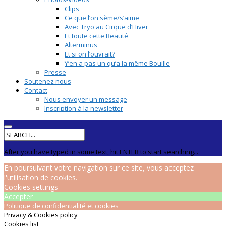
Clips
Ce que l’on sème/s’aime
Avec Tryo au Cirque d’Hiver
Et toute cette Beauté
Alterminus
Et si on l’ouvrait?
Y’en a pas un qu’a la même Bouille
Presse
Soutenez nous
Contact
Nous envoyer un message
Inscription à la newsletter
After you have typed in some text, hit ENTER to start searching...
En poursuivant votre navigation sur ce site, vous acceptez
l'utilisation de cookies.
Cookies settings
Accepter
Politique de confidentialité et cookies
Privacy & Cookies policy
Cookies list