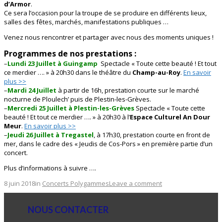
d’Armor
.
Ce sera l’occasion pour la troupe de se produire en différents lieux,
salles des fêtes, marchés, manifestations publiques …
Venez nous rencontrer et partager avec nous des moments uniques !
Programmes de nos prestations :
–
Lundi 23 Juillet à Guingamp
Spectacle « Toute cette beauté ! Et tout
ce merdier …. » à 20h30 dans le théâtre du
Champ-au-Roy
.
En savoir
plus >>
–
Mardi 24 Juillet
à partir de 16h, prestation courte sur le marché
nocturne de Ploulech’ puis de Plestin-les-Grèves.
–
Mercredi 25 Juillet à Plestin-les-Grèves
Spectacle « Toute cette
beauté ! Et tout ce merdier …. » à 20h30 à l’
Espace Culturel An Dour
Meur
.
En savoir plus >>
–
Jeudi 26 Juillet à Tregastel
, à 17h30, prestation courte en front de
mer, dans le cadre des « Jeudis de Cos-Pors » en première partie d’un
concert.
Plus d’informations à suivre ….
8 juin 2018
in
Concerts Polygammes
Leave a comment
NOUS CONTACTER