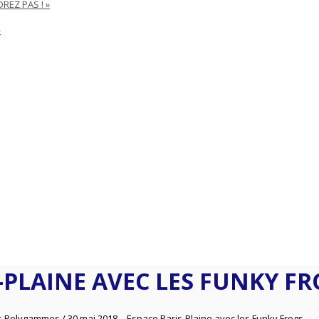
REZ PAS ! »
»
S-PLAINE AVEC LES FUNKY F
s Polygammes
/
30 mai 2018 – Espace Paris-Plaine avec les Funky Frogs