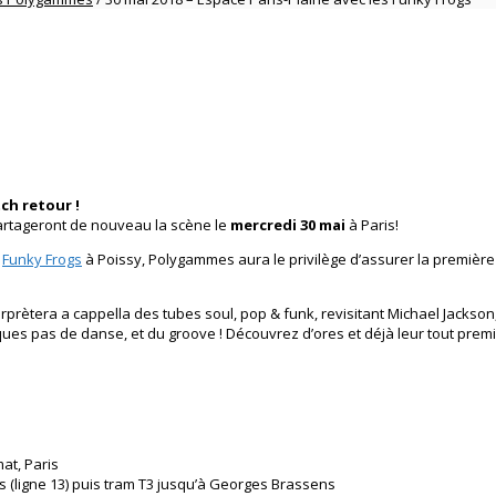
ch retour !
rtageront de nouveau la scène le
mercredi 30 mai
à Paris!
l
Funky Frogs
à Poissy, Polygammes aura le privilège d’assurer la première 
rprètera a cappella des tubes soul, pop & funk, revisitant Michael Jackson
ues pas de danse, et du groove ! Découvrez d’ores et déjà leur tout prem
at, Paris
es (ligne 13) puis tram T3 jusqu’à Georges Brassens