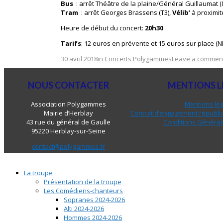
Bus
: arrêt Théâtre de la plaine/Général Guillaumat (
Tram
: arrêt Georges Brassens (T3),
Vélib’
à proximit
Heure de début du concert:
20h30
Tarifs
: 12 euros en prévente et 15 euros sur place (N
30 avril 2018
in
Concerts Polygammes
Leave a commen
NOUS CONTACTER
MENTIONS L
Association Polygammes
Mentions lé
Mairie d’Herblay
Contrat d’engagement républic
43 rue du général de Gaulle
Conditions Général
95220 Herblay-sur-Seine
contact@polygammes.fr
La troupe
Présentation de la troupe
Les Comédiens-chanteurs
Sopranes 2024-2026
Alti 2024-2026
Hommes 2024-2026