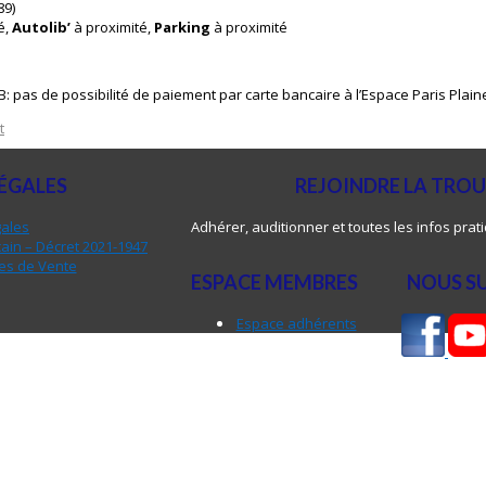
89)
é,
Autolib’
à proximité,
Parking
à proximité
B: pas de possibilité de paiement par carte bancaire à l’Espace Paris Plain
t
ÉGALES
REJOINDRE LA TRO
gales
Adhérer, auditionner et toutes les infos prat
ain – Décret 2021-1947
es de Vente
ESPACE MEMBRES
NOUS S
Espace adhérents