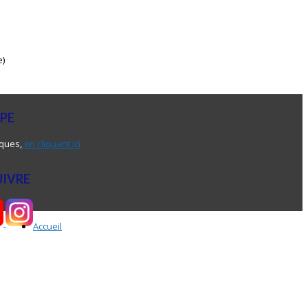
e)
UPE
iques,
en cliquant ici
UIVRE
Accueil