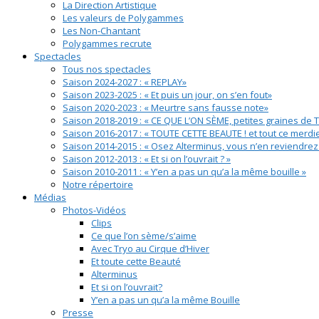
La Direction Artistique
Les valeurs de Polygammes
Les Non-Chantant
Polygammes recrute
Spectacles
Tous nos spectacles
Saison 2024-2027 : « REPLAY»
Saison 2023-2025 : « Et puis un jour, on s’en fout»
Saison 2020-2023 : « Meurtre sans fausse note»
Saison 2018-2019 : « CE QUE L’ON SÈME, petites graines de 
Saison 2016-2017 : « TOUTE CETTE BEAUTE ! et tout ce merdi
Saison 2014-2015 : « Osez Alterminus, vous n’en reviendrez 
Saison 2012-2013 : « Et si on l’ouvrait ? »
Saison 2010-2011 : « Y’en a pas un qu’a la même bouille »
Notre répertoire
Médias
Photos-Vidéos
Clips
Ce que l’on sème/s’aime
Avec Tryo au Cirque d’Hiver
Et toute cette Beauté
Alterminus
Et si on l’ouvrait?
Y’en a pas un qu’a la même Bouille
Presse