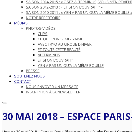
SAISON 2014-2015 : « OSEZ ALTERMINUS, VOUS N’EN REVIEND
SAISON 2012-2013 : « ET SI ON L’OUVRAIT ? »
SAISON 2010-2011 : « Y’EN A PAS UN QU’A LA MÊME BOUILLE 
NOTRE RÉPERTOIRE
MÉDIAS
PHOTOS-VIDÉOS
CLIPS
CE QUE L’ON SÈME/S’AIME
AVEC TRYO AU CIRQUE D’HIVER
ET TOUTE CETTE BEAUTÉ
ALTERMINUS
ET SI ON L’OUVRAIT?
Y’EN A PAS UN QU’A LA MÊME BOUILLE
PRESSE
SOUTENEZ NOUS
CONTACT
NOUS ENVOYER UN MESSAGE
INSCRIPTION À LA NEWSLETTER
30 MAI 2018 – ESPACE PARI
Home
/
30 mai 2018 – Espace Paris-Plaine avec les Funky Frogs
/
Concert